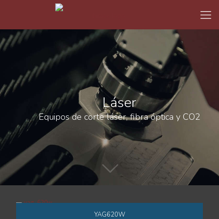
Láser
Equipos de corte láser, fibra óptica y CO2
YAG620W