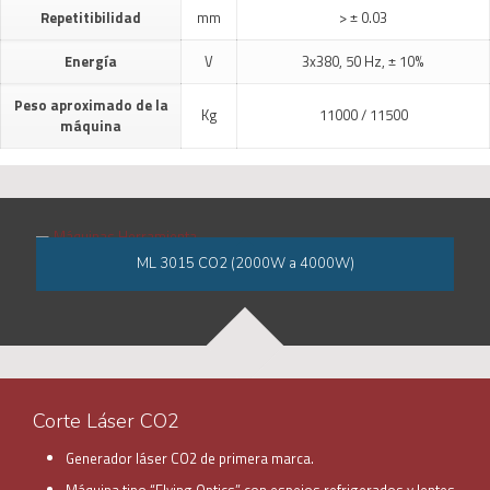
Repetitibilidad
mm
> ± 0.03
Energía
V
3x380, 50 Hz, ± 10%
Peso aproximado de la
Kg
11000 / 11500
máquina
ML 3015 CO2 (2000W a 4000W)
Corte Láser CO2
Generador láser CO2 de primera marca.