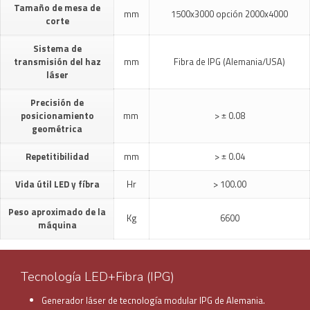
Tamaño de mesa de
mm
1500x3000 opción 2000x4000
corte
Sistema de
transmisión del haz
mm
Fibra de IPG (Alemania/USA)
láser
Precisión de
posicionamiento
mm
> ± 0.08
geométrica
Repetitibilidad
mm
> ± 0.04
Vida útil LED y fíbra
Hr
> 100.00
Peso aproximado de la
Kg
6600
máquina
Tecnología LED+Fibra (IPG)
Generador láser de tecnología modular IPG de Alemania.