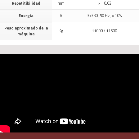
Repetitibilidad
mm
> ± 0.03
Energía
V
3x380, 50 Hz, ± 10%
Peso aproximado de la
Kg
11000 / 11500
máquina