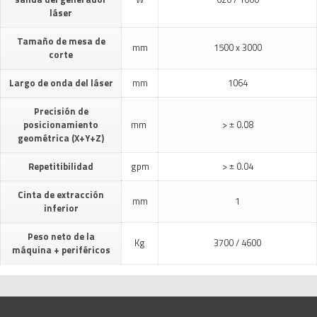
láser
Tamaño de mesa de
mm
1500 x 3000
corte
Largo de onda del láser
mm
1064
Precisión de
posicionamiento
mm
> ± 0.08
geométrica (X+Y+Z)
Repetitibilidad
gpm
> ± 0.04
Cinta de extracción
mm
1
inferior
Peso neto de la
Kg
3700 / 4600
máquina + periféricos