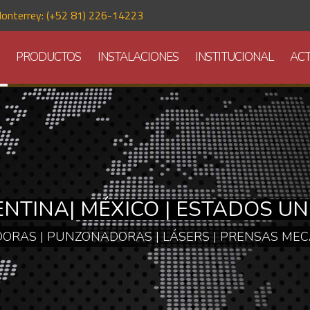
onterrey: (+52 81) 226-14223
PRODUCTOS
INSTALACIONES
INSTITUCIONAL
AC
PARA DEFORMACIÓN D
ÁULICAS CNC | PLEGADORAS SIN
SA HIDRÁULICAS | PRENSAS MECÁ